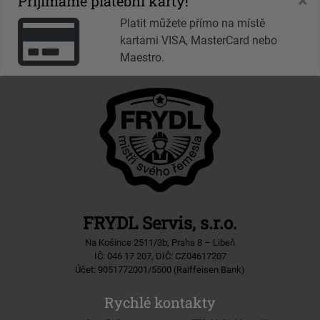
×
Přijímáme platební karty!
Platit můžete přímo na místě
kartami VISA, MasterCard nebo
Maestro.
FRYDL Servis, s.r.o.
Na Košince 2511/3b, Praha 8 – Libeň
IČ: 046 17 207, DIČ: CZ04617207
Účet: 9051772001/5500 (Raiffeisen Bank)
Rychlé kontakty