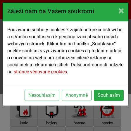
770 61 61 61
Záleží nám na Vašem soukromí
FRYDL Servis
Používáme soubory cookies k zajištění funkčnosti webu
a s Vaším souhlasem i k personalizaci obsahu našich
webových stránek. Kliknutím na tlačítko „Souhlasím“
Jsme řemeslníci každodenní potřeby. Jsme
udělíte souhlas s využívaním cookies a předáním údajů
tu pro Vás
non-stop
!
o chování na webu pro zobrazení cílené reklamy na
sociálních a reklamních sítích. Další podrobnosti nalzete
770 61 61 61
na
stránce věnované cookies
.
Začneme ještě dnes.
Nesouhlasím
Anonymně
Souhlasím
kotle
bojlery
baterie
sprchy