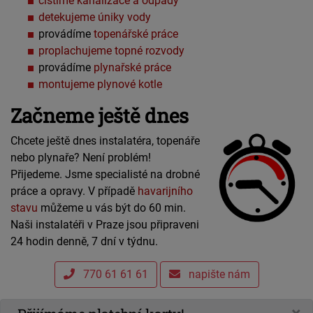
čistíme kanalizace a odpady
detekujeme úniky vody
provádíme
topenářské práce
proplachujeme topné rozvody
provádíme
plynařské práce
montujeme plynové kotle
Začneme ještě dnes
Chcete ještě dnes instalatéra, topenáře
nebo plynaře? Není problém!
Přijedeme. Jsme specialisté na drobné
práce a opravy. V případě
havarijního
stavu
můžeme u vás být do 60 min.
Naši instalatéři v Praze jsou připraveni
24 hodin denně, 7 dní v týdnu.
770 61 61 61
napište nám