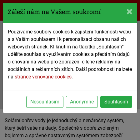
770 61 61 61
Záleží nám na Vašem soukromí
Používáme soubory cookies k zajištění funkčnosti webu
Solární systém ohřevu
a s Vaším souhlasem i k personalizaci obsahu našich
vody
webových stránek. Kliknutím na tlačítko „Souhlasím“
udělíte souhlas s využívaním cookies a předáním údajů
od mistrů svého řemesla
o chování na webu pro zobrazení cílené reklamy na
sociálních a reklamních sítích. Další podrobnosti nalzete
na
stránce věnované cookies
.
770 61 61 61
nezávazná poptávka
Nesouhlasím
Anonymně
Souhlasím
Solární ohřev vody je jednoduchý a nenáročný systém,
který šetří vaše náklady. Společně s dobře zvoleným
bojlerem a správně nastaveným systémem zabezpečí