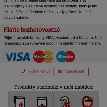
velmi rychle a reálně šetří vaše náklady. Jedná se
o ekologický a zejména ekonomický systém, který je tím
nejlevnějším způsobem ohřevu vody vůbec. Napiště si
o svou nabídku!
Plaťte bezhotovostně
Přijímáme platební karty VISA, MasterCard a Maestro. Naši
řemeslníci jsou vybaveni mobilním platebním terminálem.
770 61 61 61
napište nám
Produkty s montáží v naší nabídce: