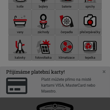
kotle
bojlery
baterie
sprchy
vany
záchody
čerpadla
přečerpávačky
kalovky
fotovoltaika
klimatizace
tepelka
×
Přijímáme platební karty!
Platit můžete přímo na místě
kartami VISA, MasterCard nebo
Maestro.