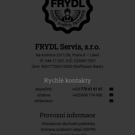
FRYDL Servis, s.r.o.
Na Košince 2511/3b, Praha 8 – Libeň
IČ: 046 17 207, DIČ: CZ04617207
Účet: 9051772001/5500 (Raiffeisen Bank)
Rychlé kontakty
dispečink:
+420
770 61 61 61
účtárna:
+420
608 774 958
reklamace:
Provozní informace
Všeobecné obchodní podmínky
Ochrana osobních údajů (GDPR)