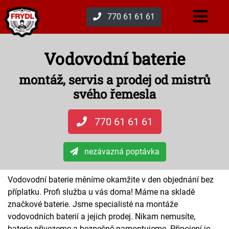
770 61 61 61
Vodovodní baterie
montáž, servis a prodej od mistrů
svého řemesla
770 61 61 61
nezávazná poptávka
Vodovodní baterie měníme okamžite v den objednání bez
příplatku. Profi služba u vás doma! Máme na skladě
značkové baterie. Jsme specialisté na montáže
vodovodních baterií a jejich prodej. Nikam nemusíte,
baterie přivezeme a bezpečně namontujeme. Připojení je