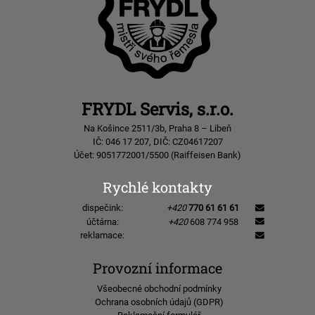
FRYDL Servis, s.r.o.
Na Košince 2511/3b, Praha 8 – Libeň
IČ: 046 17 207, DIČ: CZ04617207
Účet: 9051772001/5500 (Raiffeisen Bank)
Rychlé kontakty
dispečink:
+420
770 61 61 61
účtárna:
+420
608 774 958
reklamace:
Provozní informace
Všeobecné obchodní podmínky
Ochrana osobních údajů (GDPR)