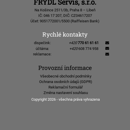
FRYDL Servis, s.r.o.
Na Košince 2511/3b, Praha 8 – Libeň
IČ: 046 17 207, DIČ: CZ04617207
Účet: 9051772001/5500 (Raiffeisen Bank)
Rychlé kontakty
dispečink:
+420
770 61 61 61
účtárna:
+420
608 774 958
reklamace:
Provozní informace
Všeobecné obchodní podmínky
Ochrana osobních údajů (GDPR)
Reklamační formulář
Změna nastavení souhlasu
Copyright 2026 - všechna práva vyhrazena