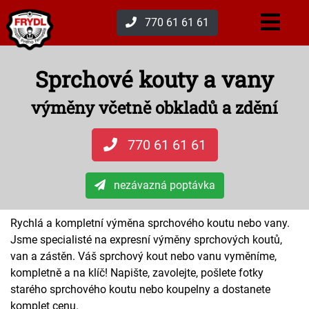
770 61 61 61
Sprchové kouty a vany
výměny včetně obkladů a zdění
770 61 61 61
nezávazná poptávka
Rychlá a kompletní výměna sprchového koutu nebo vany.
Jsme specialisté na expresní výměny sprchových koutů,
van a zástěn. Váš sprchový kout nebo vanu vyměníme,
kompletně a na klíč! Napište, zavolejte, pošlete fotky
starého sprchového koutu nebo koupelny a dostanete
komplet cenu.