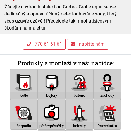
Žádejte chytrou instalaci od Grohe - Grohe aqua sense.
Jedinečný a opravu účinný detektor havárie vody, který
včas uzavře uzávěr! Předejdete tak mnohatisícovým
škodám na majetku.
770 61 61 61
napište nám
Produkty s montáží v naší nabídce:
kotle
bojlery
baterie
záchody
čerpadla
přečerpávačky
kalovky
fotovoltaika