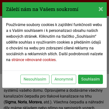
770 61 61 61
Záleží nám na Vašem soukromí
Používáme soubory cookies k zajištění funkčnosti webu
Kalová čerpadla
a s Vaším souhlasem i k personalizaci obsahu našich
webových stránek. Kliknutím na tlačítko „Souhlasím“
čerpadla pro tlakovou kanalizaci
udělíte souhlas s využívaním cookies a předáním údajů
o chování na webu pro zobrazení cílené reklamy na
770 61 61 61
sociálních a reklamních sítích. Další podrobnosti nalzete
na
stránce věnované cookies
.
nezávazná poptávka
Servis a výměna čerpadel pro tlakovou kanalizaci.
Nesouhlasím
Anonymně
Souhlasím
Okamžitý a komplexní servis pro čerpadla kanalizačních
systémů vašeho domu. Opravujeme a dodáváme všechny
kanalizační čerpadla pro tlakové kanalizace na trhu
(
Sigma
,
Noria
,
Morava
, atd.). Všechna čerpadla a náhradní
díly máme skladem nebo přímo na servisních vozech.