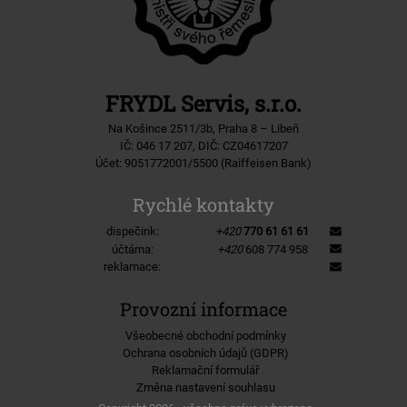
FRYDL Servis, s.r.o.
Na Košince 2511/3b, Praha 8 – Libeň
IČ: 046 17 207, DIČ: CZ04617207
Účet: 9051772001/5500 (Raiffeisen Bank)
Rychlé kontakty
dispečink:
+420
770 61 61 61
účtárna:
+420
608 774 958
reklamace:
Provozní informace
Všeobecné obchodní podmínky
Ochrana osobních údajů (GDPR)
Reklamační formulář
Změna nastavení souhlasu