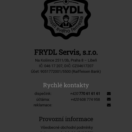
FRYDL Servis, s.r.o.
Na Košince 2511/3b, Praha 8 – Libeň
IČ: 046 17 207, DIČ: CZ04617207
Účet: 9051772001/5500 (Raiffeisen Bank)
Rychlé kontakty
dispečink:
+420
770 61 61 61
účtárna:
+420
608 774 958
reklamace:
Provozní informace
Všeobecné obchodní podmínky