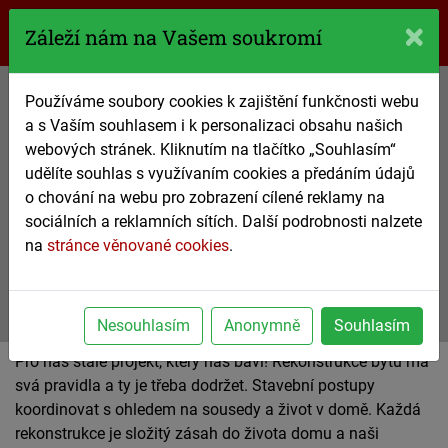
770 61 61 61
Záleží nám na Vašem soukromí
Používáme soubory cookies k zajištění funkčnosti webu
Rekonstrukce bytů
a s Vaším souhlasem i k personalizaci obsahu našich
a staveb
webových stránek. Kliknutím na tlačítko „Souhlasím“
udělíte souhlas s využívaním cookies a předáním údajů
od malých oprav po veliké změny
o chování na webu pro zobrazení cílené reklamy na
sociálních a reklamních sítích. Další podrobnosti nalzete
na
stránce věnované cookies
770 61 61 61
.
nezávazná poptávka
Nesouhlasím
Anonymně
Souhlasím
Pro nás stále projekt, který nás baví! Rekonstrukce bytu má
svá pravidla a ty je třeba dodržet. Stavební postupy
koordinovat s ohledem na sousedy a život v domě. Každá
rekonstrukce je složitý zásah do života domu a naši