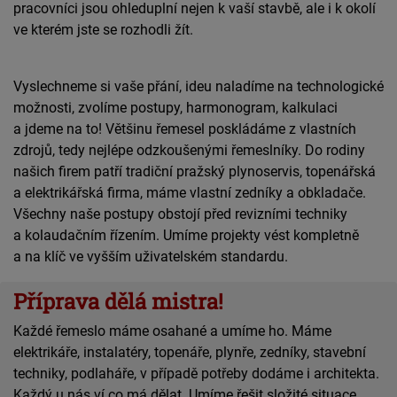
pracovníci jsou ohleduplní nejen k vaší stavbě, ale i k okolí
ve kterém jste se rozhodli žít.
Vyslechneme si vaše přání, ideu naladíme na technologické
možnosti, zvolíme postupy, harmonogram, kalkulaci
a jdeme na to! Většinu řemesel poskládáme z vlastních
zdrojů, tedy nejlépe odzkoušenými řemeslníky. Do rodiny
našich firem patří tradiční pražský plynoservis, topenářská
a elektrikářská firma, máme vlastní zedníky a obkladače.
Všechny naše postupy obstojí před revizními techniky
a kolaudačním řízením. Umíme projekty vést kompletně
a na klíč ve vyšším uživatelském standardu.
Příprava dělá mistra!
Každé řemeslo máme osahané a umíme ho. Máme
elektrikáře, instalatéry, topenáře, plynře, zedníky, stavební
techniky, podlaháře, v případě potřeby dodáme i architekta.
Každý u nás ví co má dělat. Umíme řešit složité situace