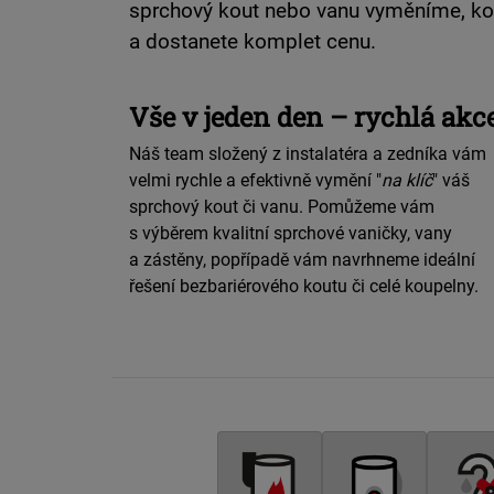
sprchový kout nebo vanu vyměníme, komp
a dostanete komplet cenu.
Vše v jeden den – rychlá akc
Náš team složený z instalatéra a zedníka vám
velmi rychle a efektivně vymění "
na klíč
" váš
sprchový kout či vanu. Pomůžeme vám
s výběrem kvalitní sprchové vaničky, vany
a zástěny, popřípadě vám navrhneme ideální
řešení bezbariérového koutu či celé koupelny.