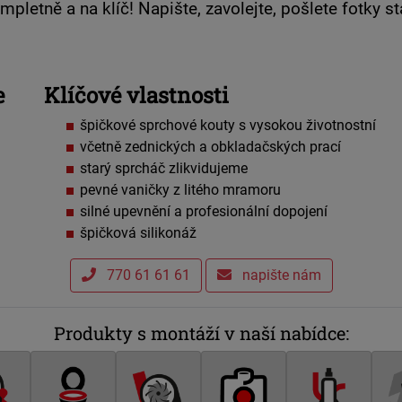
letně a na klíč! Napište, zavolejte, pošlete fotky 
e
Klíčové vlastnosti
špičkové sprchové kouty s vysokou životnostní
včetně zednických a obkladačských prací
starý sprcháč zlikvidujeme
pevné vaničky z litého mramoru
silné upevnění a profesionální dopojení
špičková silikonáž
770 61 61 61
napište nám
Produkty s montáží v naší nabídce: