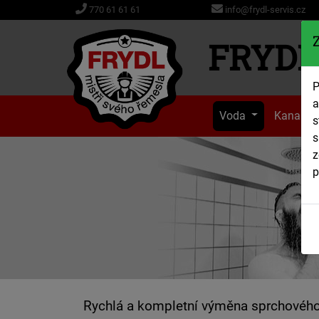
info@frydl-servis.cz
770 61 61 61
FRYDL 
P
a
Voda
Kanaliz
s
s
z
p
Rychlá a kompletní výměna sprchového 