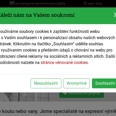
akceptujeme bezhotovostní platby
non–stop
Záleží nám na Vašem soukromí
Servis
oužíváme soubory cookies k zajištění funkčnosti webu
 s Vaším souhlasem i k personalizaci obsahu našich webových
ace
Plyn a Topení
Tepelná čerpadla
Elektro
S
tránek. Kliknutím na tlačítko „Souhlasím“ udělíte souhlas
 využívaním cookies a předáním údajů o chování na webu pro
obrazení cílené reklamy na sociálních a reklamních sítích. Další
Sprchové kou
odrobnosti nalzete na
stránce věnované cookies
.
a vany
výměny včetně obkladů a zděn
Nesouhlasím
Anonymně
Souhlasím
nezávazně poptat
koutu nebo vany. Jsme specialisté na expresní výmě