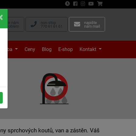
vyfoťte nám
non-stop
napište
váš problém
770 61 61 61
nám mail
tavba
Ceny
Blog
E-shop
Kontakt
ty
í
ny sprchových koutů, van a zástěn. Váš