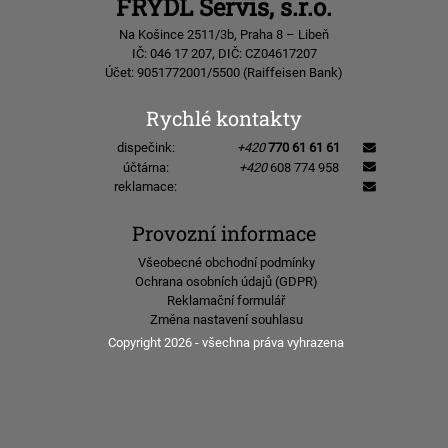
FRYDL Servis, s.r.o.
Na Košince 2511/3b, Praha 8 – Libeň
IČ: 046 17 207, DIČ: CZ04617207
Účet: 9051772001/5500 (Raiffeisen Bank)
Rychlé kontakty
dispečink:
+420
770 61 61 61
účtárna:
+420
608 774 958
reklamace:
Provozní informace
Všeobecné obchodní podmínky
Ochrana osobních údajů (GDPR)
Reklamační formulář
Změna nastavení souhlasu
Copyright 2026 - všechna práva vyhrazena