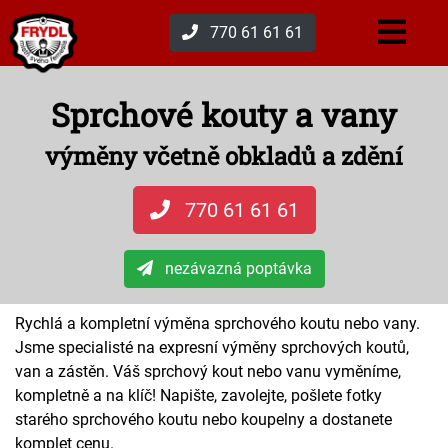
770 61 61 61
Sprchové kouty a vany
výměny včetně obkladů a zdění
770 61 61 61
nezávazná poptávka
Rychlá a kompletní výměna sprchového koutu nebo vany.
Jsme specialisté na expresní výměny sprchových koutů,
van a zástěn. Váš sprchový kout nebo vanu vyměníme,
kompletně a na klíč! Napište, zavolejte, pošlete fotky
starého sprchového koutu nebo koupelny a dostanete
komplet cenu.