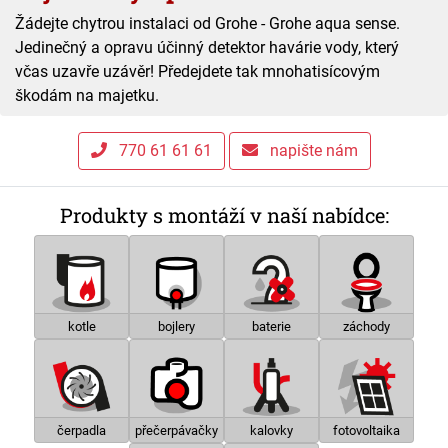
Žádejte chytrou instalaci od Grohe - Grohe aqua sense.
Jedinečný a opravu účinný detektor havárie vody, který
včas uzavře uzávěr! Předejdete tak mnohatisícovým
škodám na majetku.
770 61 61 61
napište nám
Produkty s montáží v naší nabídce:
kotle
bojlery
baterie
záchody
čerpadla
přečerpávačky
kalovky
fotovoltaika