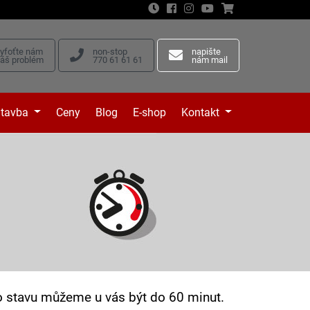
vyfoťte nám
non-stop
napište
váš problém
770 61 61 61
nám mail
tavba
Ceny
Blog
E-shop
Kontakt
ho stavu můžeme u vás být do 60 minut.