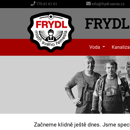
info@frydl-servis.cz
770 61 61 61
FRYDL 
Voda
Kanaliz
Začneme klidně ještě dnes. Jsme specia