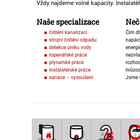
Vždy najdeme volné kapacity. Instalatéř
Naše specializace
Neče
čištění kanalizací
Čím dř
strojní čištění odpadu
napách
detekce úniku vody
energi
topenářské práce
nezvla
plynařské práce
rozho
instalatérské práce
hrůzos
sanace – vysoušení
Jsme v