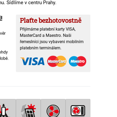
nu. Sídlíme v centru Prahy.
!
Plaťte bezhotovostně
Přijímáme platební karty VISA,
ávěr
MasterCard a Maestro. Naši
řemeslníci jsou vybaveni mobilním
platebním terminálem.
ohdy
době.