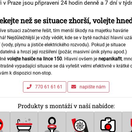
i v Praze jsou připraveni 24 hodin denně a 7 dní v týd
kejte než se situace zhorší, volejte hned
íve situaci začneme řešit, tím menší škody na majetku havárie
á! Nejdůležitější je vždy vědět, kde se v bytě nachází hlavní uz
í (vody, plynu a jističe elektrického rozvodu). Pokud je situace
datelná a hrozí její rozšíření (požár, masivní únik plynu apod.)
dně
volejte hasiče na lince 150
. Hlavní ovšem je
nepanikařit
, mn
trašně vypadající situace se dá vyřešit velmi efektivně v krátké 
ám k dispozici non-stop.
770 61 61 61
napište nám
Produkty s montáží v naší nabídce: