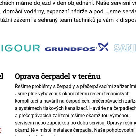
echách máme dojezd v den objednání. Naše servisní v
domácí vodárny, expanzní nádrže a pod. Jsme servis 
tážní zázemí a sehraný team techniků je vám k dispo
l
Oprava čerpadel v terénu
Řešíme problémy s čerpadly a přečerpávacími zařízeními
Jsme plně vybaveni k okamžitému řešení technických
komplikací a havárií na čerpadlech, přečerpávacích zaří
a systémech tlakových kanalizací. Havárie na čerpadlec
a přečerpávacích zařízení řešíme okamžitou výměnou,
servisem nebo zápujčkou po dobu servisu. Opravy řeším
)
okamžitě v místě instalace čerpadla. Naše pohotovostní