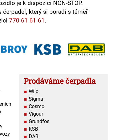
ozidlo je k dispozici NON-STOP.
čerpadel, který si poradí s téměř
zici
770 61 61 61
.
Prodáváme čerpadla
.
Wilo
Sigma
zeních
Cosmo
h
Vigour
Grundfos
e
KSB
 vozy
DAB