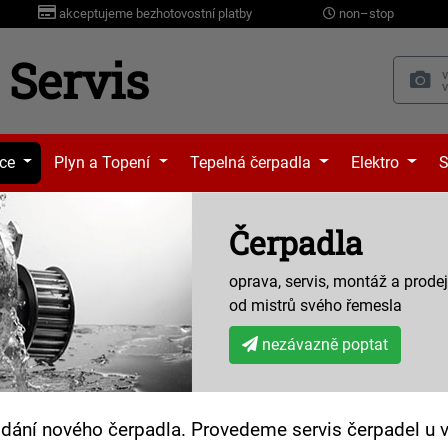
akceptujeme bezhotovostní platby
non–stop
Servis
ace
Plyn a Topení
Tepelná čerpadla
Elektro
S
Čerpadla
oprava, servis, montáž a prodej
od mistrů svého řemesla
nezávazně poptat
ání nového čerpadla. Provedeme servis čerpadel u vá