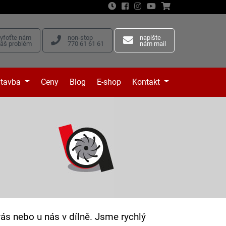
vyfoťte nám
non-stop
napište
váš problém
770 61 61 61
nám mail
tavba
Ceny
Blog
E-shop
Kontakt
s nebo u nás v dílně. Jsme rychlý