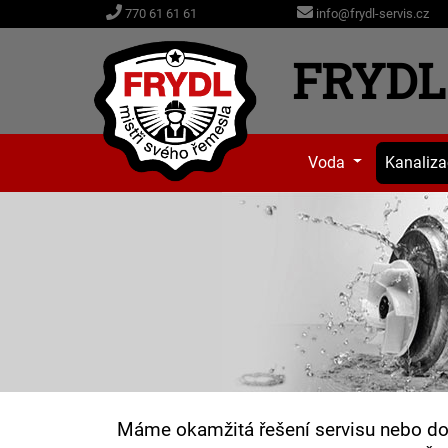
info@frydl-servis.cz
770 61 61 61
FRYDL 
Voda
Kanaliz
Máme okamžitá řešení servisu nebo dod