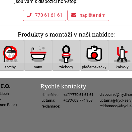
jsou vám k dispozici non-stop.
770 61 61 61
napište nám
Produkty s montáží v naší nabídce:
sprchy
vany
záchody
přečerpávačky
kalovky
r.o.
Rychlé kontakty
 Libeň
dispecink@frydl-se
dispečink:
+420
770 61 61 61
7
uctarna@frydl-serv
účtárna:
+420
608 774 958
isen Bank)
reklamace@frydl-se
reklamace: