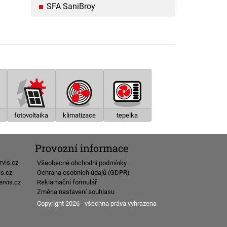
SFA SaniBroy
fotovoltaika
klimatizace
tepelka
Provozní informace
rvis.cz
Všeobecné obchodní podmínky
Ochrana osobních údajů (GDPR)
is.cz
Reklamační formulář
rvis.cz
Změna nastavení souhlasu
Copyright 2026 - všechna práva vyhrazena