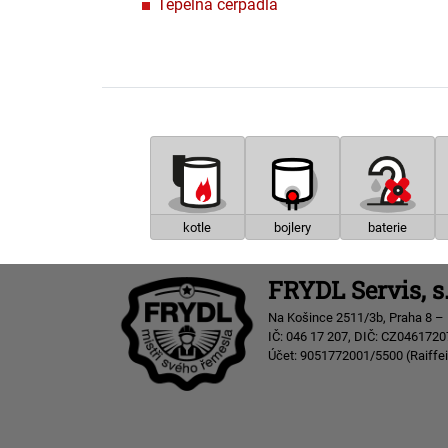
Tepelná čerpadla
kotle
bojlery
baterie
FRYDL Servis, s.
Na Košince 2511/3b, Praha 8 –
IČ: 046 17 207, DIČ: CZ0461720
Účet: 9051772001/5500 (Raiffe