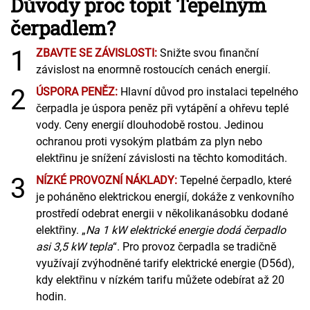
Důvody proč topit Tepelným
čerpadlem?
1
ZBAVTE SE ZÁVISLOSTI:
Snižte svou finanční
závislost na enormně rostoucích cenách energií.
2
ÚSPORA PENĚZ:
Hlavní důvod pro instalaci tepelného
čerpadla je úspora peněz při vytápění a ohřevu teplé
vody. Ceny energií dlouhodobě rostou. Jedinou
ochranou proti vysokým platbám za plyn nebo
elektřinu je snížení závislosti na těchto komoditách.
3
NÍZKÉ PROVOZNÍ NÁKLADY:
Tepelné čerpadlo, které
je poháněno elektrickou energií, dokáže z venkovního
prostředí odebrat energii v několikanásobku dodané
elektřiny. „
Na 1 kW elektrické energie dodá čerpadlo
asi 3,5 kW tepla
“. Pro provoz čerpadla se tradičně
využívají zvýhodněné tarify elektrické energie (D56d),
kdy elektřinu v nízkém tarifu můžete odebírat až 20
hodin.