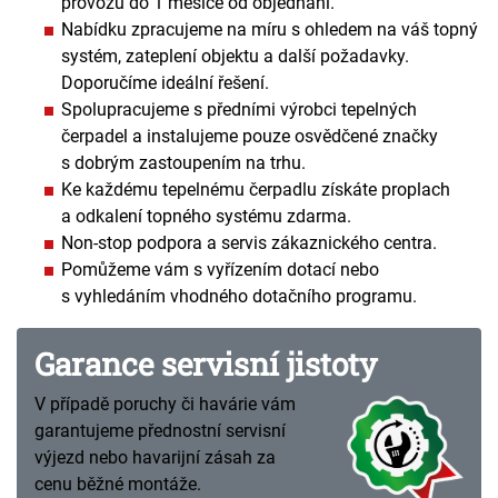
provozu do 1 měsíce od objednání.
Nabídku zpracujeme na míru s ohledem na váš topný
systém, zateplení objektu a další požadavky.
Doporučíme ideální řešení.
Spolupracujeme s předními výrobci tepelných
čerpadel a instalujeme pouze osvědčené značky
s dobrým zastoupením na trhu.
Ke každému tepelnému čerpadlu získáte proplach
a odkalení topného systému zdarma.
Non-stop podpora a servis zákaznického centra.
Pomůžeme vám s vyřízením dotací nebo
s vyhledáním vhodného dotačního programu.
Garance servisní jistoty
V případě poruchy či havárie vám
garantujeme přednostní servisní
výjezd nebo havarijní zásah za
cenu běžné montáže.