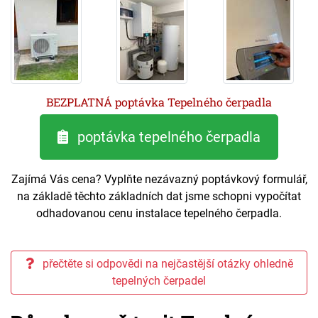
BEZPLATNÁ poptávka Tepelného čerpadla
poptávka tepelného čerpadla
Zajímá Vás cena? Vyplňte nezávazný poptávkový formulář,
na základě těchto základních dat jsme schopni vypočítat
odhadovanou cenu instalace tepelného čerpadla.
přečtěte si odpovědi na nejčastější otázky ohledně
tepelných čerpadel