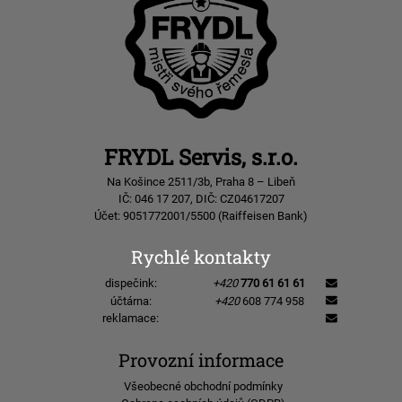
FRYDL Servis, s.r.o.
Na Košince 2511/3b, Praha 8 – Libeň
IČ: 046 17 207, DIČ: CZ04617207
Účet: 9051772001/5500 (Raiffeisen Bank)
Rychlé kontakty
dispečink:
+420
770 61 61 61
účtárna:
+420
608 774 958
reklamace:
Provozní informace
Všeobecné obchodní podmínky