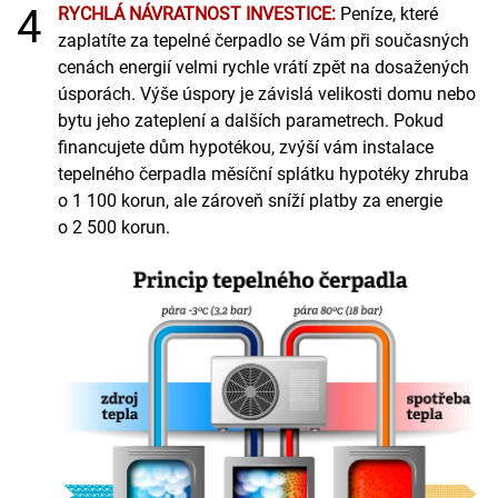
4
RYCHLÁ NÁVRATNOST INVESTICE:
Peníze, které
zaplatíte za tepelné čerpadlo se Vám při současných
cenách energií velmi rychle vrátí zpět na dosažených
úsporách. Výše úspory je závislá velikosti domu nebo
bytu jeho zateplení a dalších parametrech. Pokud
financujete dům hypotékou, zvýší vám instalace
tepelného čerpadla měsíční splátku hypotéky zhruba
o 1 100 korun, ale zároveň sníží platby za energie
o 2 500 korun.