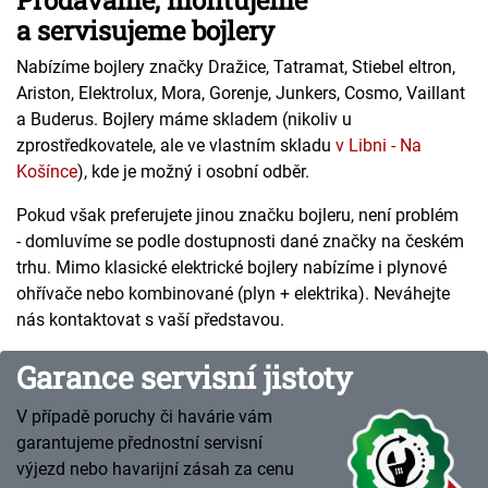
Prodáváme, montujeme
a servisujeme bojlery
Nabízíme bojlery značky Dražice, Tatramat, Stiebel eltron,
Ariston, Elektrolux, Mora, Gorenje, Junkers, Cosmo, Vaillant
a Buderus. Bojlery máme skladem (nikoliv u
zprostředkovatele, ale ve vlastním skladu
v Libni - Na
Košínce
), kde je možný i osobní odběr.
Pokud však preferujete jinou značku bojleru, není problém
- domluvíme se podle dostupnosti dané značky na českém
trhu. Mimo klasické elektrické bojlery nabízíme i plynové
ohřívače nebo kombinované (plyn + elektrika). Neváhejte
nás kontaktovat s vaší představou.
Garance servisní jistoty
V případě poruchy či havárie vám
garantujeme přednostní servisní
výjezd nebo havarijní zásah za cenu