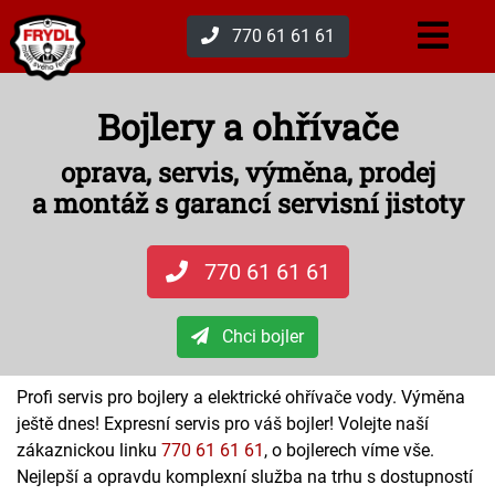
770 61 61 61
Bojlery a ohřívače
oprava, servis, výměna, prodej
a montáž s garancí servisní jistoty
770 61 61 61
Chci bojler
Profi servis pro bojlery a elektrické ohřívače vody. Výměna
ještě dnes! Expresní servis pro váš bojler! Volejte naší
zákaznickou linku
770 61 61 61
, o bojlerech víme vše.
Nejlepší a opravdu komplexní služba na trhu s dostupností