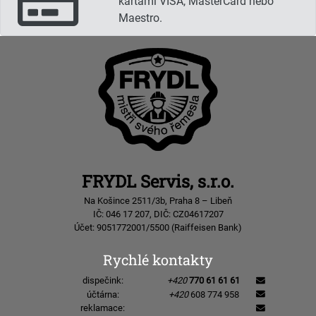
kartami VISA, MasterCard nebo
Maestro.
FRYDL Servis, s.r.o.
Na Košince 2511/3b, Praha 8 – Libeň
IČ: 046 17 207, DIČ: CZ04617207
Účet: 9051772001/5500 (Raiffeisen Bank)
Rychlé kontakty
dispečink:
+420
770 61 61 61
účtárna:
+420
608 774 958
reklamace: