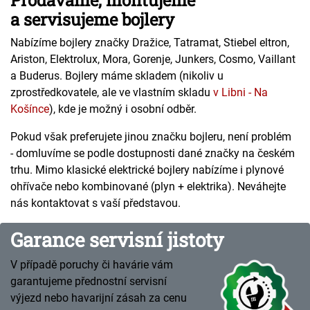
Prodáváme, montujeme
a servisujeme bojlery
Nabízíme bojlery značky Dražice, Tatramat, Stiebel eltron,
Ariston, Elektrolux, Mora, Gorenje, Junkers, Cosmo, Vaillant
a Buderus. Bojlery máme skladem (nikoliv u
zprostředkovatele, ale ve vlastním skladu
v Libni - Na
Košínce
), kde je možný i osobní odběr.
Pokud však preferujete jinou značku bojleru, není problém
- domluvíme se podle dostupnosti dané značky na českém
trhu. Mimo klasické elektrické bojlery nabízíme i plynové
ohřívače nebo kombinované (plyn + elektrika). Neváhejte
nás kontaktovat s vaší představou.
Garance servisní jistoty
V případě poruchy či havárie vám
garantujeme přednostní servisní
výjezd nebo havarijní zásah za cenu