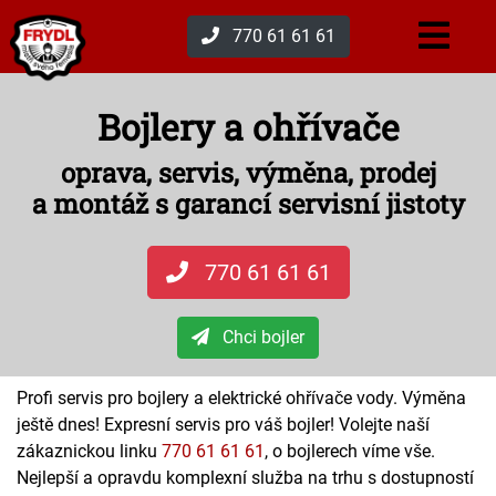
770 61 61 61
Bojlery a ohřívače
oprava, servis, výměna, prodej
a montáž s garancí servisní jistoty
770 61 61 61
Chci bojler
Profi servis pro bojlery a elektrické ohřívače vody. Výměna
ještě dnes! Expresní servis pro váš bojler! Volejte naší
zákaznickou linku
770 61 61 61
, o bojlerech víme vše.
Nejlepší a opravdu komplexní služba na trhu s dostupností