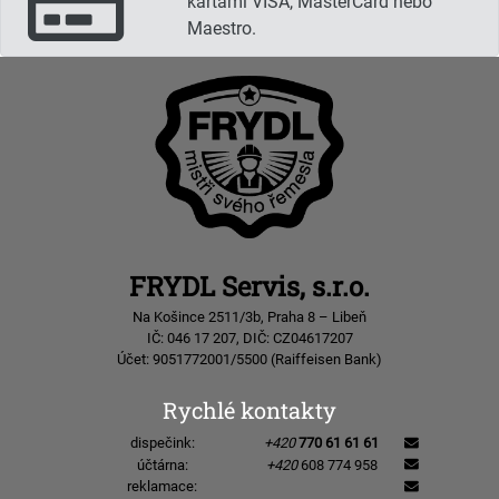
kartami VISA, MasterCard nebo
Maestro.
FRYDL Servis, s.r.o.
Na Košince 2511/3b, Praha 8 – Libeň
IČ: 046 17 207, DIČ: CZ04617207
Účet: 9051772001/5500 (Raiffeisen Bank)
Rychlé kontakty
dispečink:
+420
770 61 61 61
účtárna:
+420
608 774 958
reklamace: