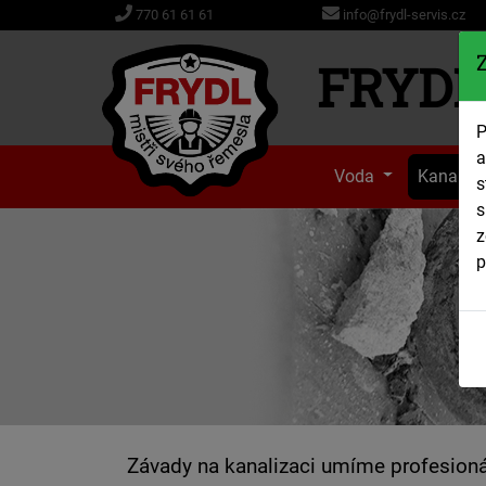
info@frydl-servis.cz
770 61 61 61
FRYDL 
P
a
Voda
Kanaliz
s
s
z
p
Závady na kanalizaci umíme profesioná