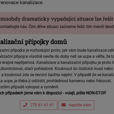
renovace kanalizace.
i mnohdy dramaticky vypadající situace lze řešit
kontaktujte nás. Čím dříve situaci začneme řešit, tím menší šk
alizační přípojky domů
zační přípojka je rozhodující proto, jak vám bude kanalizace odt
lizační přípojce vlastně nevíte do doby než se ucpe a věřte, že to
e krajně nepříjemná. Kanalizace a kanalizační přípojku je proto 
zkontrolovat, stačí pohledově. Kouknout do čistících kusů nebo 
 a kouknout zda se revizní šachta neplní. V případě že se kanali
ka ucpe, je třeba ji odčistit, prohlédnout kamerou nebo frézovat.
orším případě vykopat a vyměnit.
ch případech jsme vám k dispozici - volejt, pište NON-STOP.
770 61 61 61
napište nám