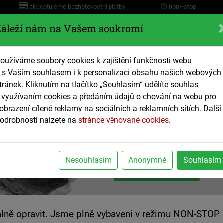
akceptujeme bezhotovostní platby
non–stop
Záleží nám na Vašem soukromí
Servis
oužíváme soubory cookies k zajištění funkčnosti webu
 s Vaším souhlasem i k personalizaci obsahu našich webových
ace
Plyn a Topení
Tepelná čerpadla
Elektro
S
tránek. Kliknutím na tlačítko „Souhlasím“ udělíte souhlas
 využívaním cookies a předáním údajů o chování na webu pro
obrazení cílené reklamy na sociálních a reklamních sítích. Další
Opravy kanali
odrobnosti nalzete na
stránce věnované cookies
.
opravy, výměny, čištění a údrž
od mistrů svého řemesla
Nesouhlasím
Anonymně
Souhlasím
nezávazně poptat
lně opravit. Jsme plně vybaveni v režimu NON-STOP pr