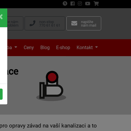
vyfoťte nám
non-stop
napište
váš problém
770 61 61 61
nám mail
tavba
Ceny
Blog
E-shop
Kontakt
zace
ba
o opravy závad na vaší kanalizaci a to