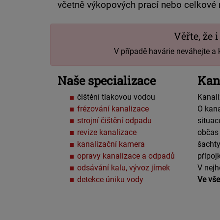
včetně výkopových prací nebo celkové 
Věřte, že 
V případě havárie neváhejte a 
Naše specializace
Kan
čištění tlakovou vodou
Kanali
frézování kanalizace
O kana
strojní čištění odpadu
situac
revize kanalizace
občas 
kanalizační kamera
šachty
opravy kanalizace a odpadů
přípoj
odsávání kalu, vývoz jímek
V nejh
detekce úniku vody
Ve vše