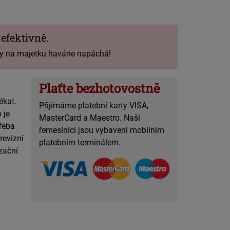
 efektivně.
ody na majetku havárie napáchá!
Plaťte bezhotovostně
ékat.
Přijímáme platební karty VISA,
 je
MasterCard a Maestro. Naši
třeba
řemeslníci jsou vybaveni mobilním
revizní
platebním terminálem.
zační