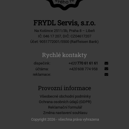
FRYDL Servis, s.r.o.
Na Košince 2511/3b, Praha 8 – Libeň
IČ: 046 17 207, DIČ: CZ04617207
Účet: 9051772001/5500 (Raiffeisen Bank)
Rychlé kontakty
dispečink:
+420
770 61 61 61
účtárna:
+420
608 774 958
reklamace:
Provozní informace
Všeobecné obchodní podmínky
Ochrana osobních údajů (GDPR)
Reklamační formulář
Změna nastavení souhlasu
Copyright 2026 - všechna práva vyhrazena