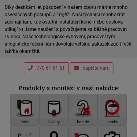
Díky desítkám let působení v našem oboru máme mnoho
osvědčených postupů a "
fíglů
". Naši technici mnohokrát
začínají tam, kde ostatní instalatéři končí nebo doslova
utíkají :-) Jsme naučení a považujeme za běžné pracovat
i v noci. Naše technologické vybavení, pracovní tým
a logistické řešení nám dovoluje většinu zakázek začít řešit
takřka okamžitě.
770 61 61 61
napište nám
Produkty s montáží v naší nabídce:
kotle
bojlery
baterie
sprchy