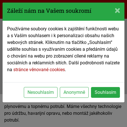
770 61 61 61
Záleží nám na Vašem soukromí
Používáme soubory cookies k zajištění funkčnosti webu
Potrubí
a s Vaším souhlasem i k personalizaci obsahu našich
čištění, opravy a výměny od mistrů
webových stránek. Kliknutím na tlačítko „Souhlasím“
udělíte souhlas s využívaním cookies a předáním údajů
svého řemesla
o chování na webu pro zobrazení cílené reklamy na
sociálních a reklamních sítích. Další podrobnosti nalzete
770 61 61 61
na
stránce věnované cookies
.
nezávazná poptávka
Nesouhlasím
Anonymně
Souhlasím
Věnujeme se nejen kanalizačnímu, ale také vodovodnímu,
plynovému a topnému potrubí. Máme všechny technologie
pro údržbu, havarijní opravu, nebo montáž jakéhokoliv
potrubí.