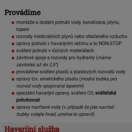
Provádíme
montáže a dodání potrubí vody, kanalizace, plynu,
topení
rozvody mediciálních plynů nebo stlačeného vzduchu
opravy potrubí v havarijním režimu a to NON-STOP
sváření potrubí v různých materiálech
závitové spoje a rozvody pro hydranty (
máme
závitořez až do 2,5"
)
provádíme sváření plastů a plastových rozvodů vody
opravy tzv. amerického plastu (
modrá trubka pro
rozvod vody spojovaná lepením
)
speciální havarijní opravy, sváření CO,
svářečská
pohotovost
opravy navrtané vody (
v případě že jste navrtali
trubky volejte hned, umíme to opravit
)
Havarijní služba