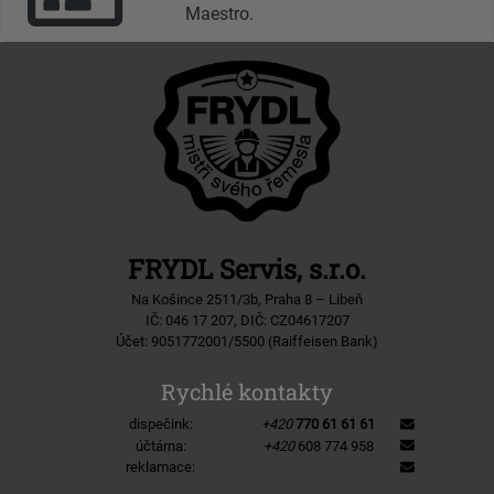
Maestro.
FRYDL Servis, s.r.o.
Na Košince 2511/3b, Praha 8 – Libeň
IČ: 046 17 207, DIČ: CZ04617207
Účet: 9051772001/5500 (Raiffeisen Bank)
Rychlé kontakty
dispečink:
+420
770 61 61 61
účtárna:
+420
608 774 958
reklamace: