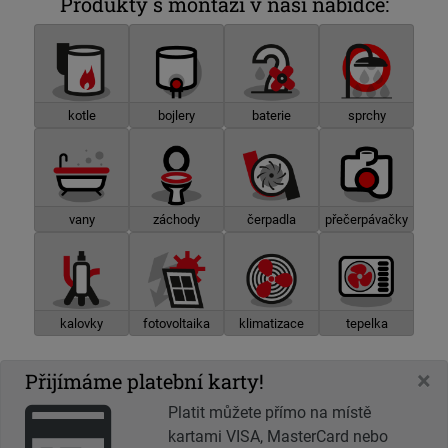
Produkty s montáží v naší nabídce:
kotle
bojlery
baterie
sprchy
vany
záchody
čerpadla
přečerpávačky
kalovky
fotovoltaika
klimatizace
tepelka
×
Přijímáme platební karty!
Platit můžete přímo na místě
kartami VISA, MasterCard nebo