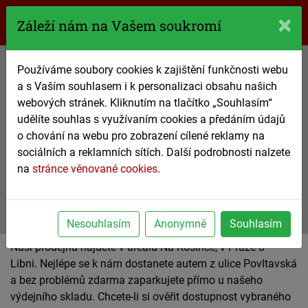
770 61 61 61
Záleží nám na Vašem soukromí
Používáme soubory cookies k zajištění funkčnosti webu
Prodejna
a s Vaším souhlasem i k personalizaci obsahu našich
webových stránek. Kliknutím na tlačítko „Souhlasím“
v areálu Na Košince
udělíte souhlas s využívaním cookies a předáním údajů
Praha 7 – Libeň
o chování na webu pro zobrazení cílené reklamy na
sociálních a reklamních sítích. Další podrobnosti nalzete
770 61 61 61
na
stránce věnované cookies
.
nezávazná poptávka
Nesouhlasím
Anonymně
Souhlasím
Naší prodejnu najdete v areálu Na Košince, v Praze 8 –
Libni. Nejlépe se k nám dostanete autem z ulice Povltavská
a bez problémů zdarma zaparkujete přímo u našeho
výdejního skladu. Chcete-li si ověřit dostupnost vybraného