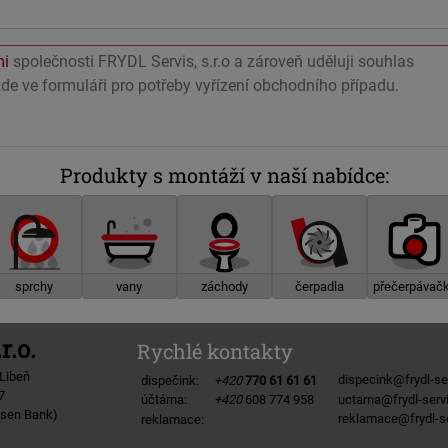
mi
společnosti FRYDL Servis, s.r.o a zároveň uděluji souhlas
de ve formuláři pro potřeby vyřízení obchodního případu.
Produkty s montáží v naší nabídce:
sprchy
vany
záchody
čerpadla
přečerpávač
r.o.
Rychlé kontakty
 Libeň
dispecink@frydl-se
dispečink:
+420
770 61 61 61
7
uctarna@frydl-serv
účtárna:
+420
608 774 958
isen Bank)
reklamace@frydl-se
reklamace: