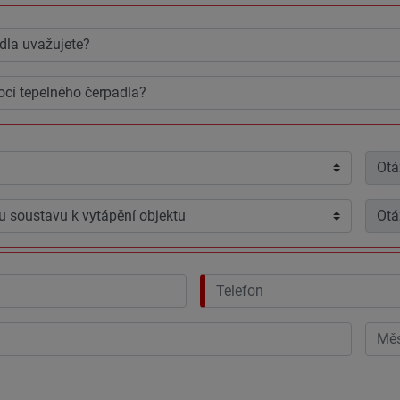
Ot
Ot