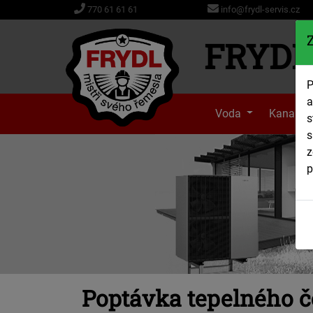
info@frydl-servis.cz
770 61 61 61
FRYDL 
P
a
Voda
Kanaliz
s
s
z
p
Poptávka tepelného č