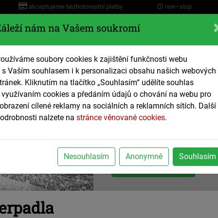
akceptujeme bezhotovostní platby
non–stop
Záleží nám na Vašem soukromí
Servis
oužíváme soubory cookies k zajištění funkčnosti webu
 s Vaším souhlasem i k personalizaci obsahu našich webových
ace
Plyn a Topení
Tepelná čerpadla
Elektro
S
tránek. Kliknutím na tlačítko „Souhlasím“ udělíte souhlas
 využívaním cookies a předáním údajů o chování na webu pro
obrazení cílené reklamy na sociálních a reklamních sítích. Další
Tepelná čerpa
odrobnosti nalzete na
stránce věnované cookies
.
rychle, kvalitně a kompletně vč
uvedení do provozu a následné
Nesouhlasím
Anonymně
Souhlasím
nezávazně poptat
erpadla