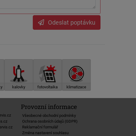
Odeslat poptávku
ky
kalovky
fotovoltaika
klimatizace
Provozní informace
rvis.cz
Všeobecné obchodní podmínky
Ochrana osobních údajů (GDPR)
is.cz
Reklamační formulář
rvis.cz
Změna nastavení souhlasu