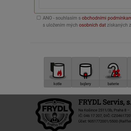
ANO - souhlasím s
obchodními podmínka
s uložením mých
osobních dat
získaných z
kotle
bojlery
baterie
FRYDL Servis, s.
Na Košince 2511/3b, Praha 8 –
IČ: 046 17 207, DIČ: CZ0461720
Účet: 9051772001/5500 (Raiffe