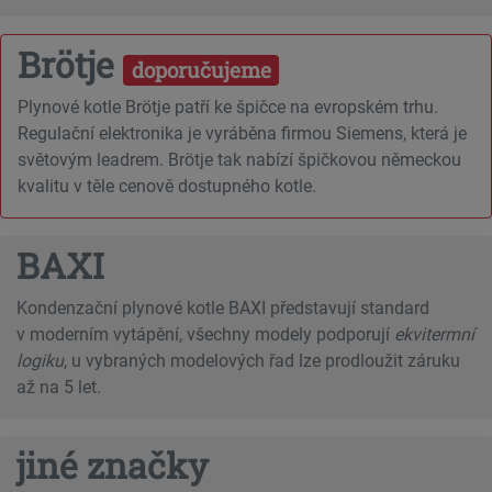
Brötje
doporučujeme
Plynové kotle Brötje patří ke špičce na evropském trhu.
Regulační elektronika je vyráběna firmou Siemens, která je
světovým leadrem. Brötje tak nabízí špičkovou německou
kvalitu v těle cenově dostupného kotle.
BAXI
Kondenzační plynové kotle BAXI představují standard
v moderním vytápění, všechny modely podporují
ekvitermní
logiku
, u vybraných modelových řad lze prodloužit záruku
až na 5 let.
jiné značky