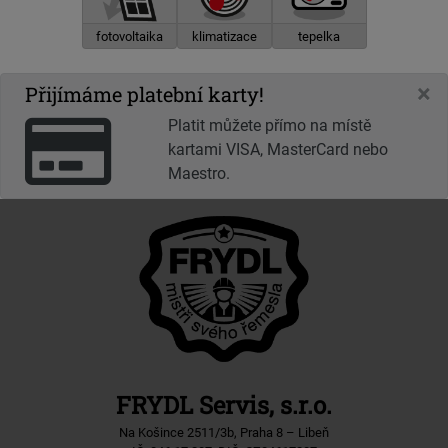
fotovoltaika
klimatizace
tepelka
×
Přijímáme platební karty!
Platit můžete přímo na místě
kartami VISA, MasterCard nebo
Maestro.
FRYDL Servis, s.r.o.
Na Košince 2511/3b, Praha 8 – Libeň