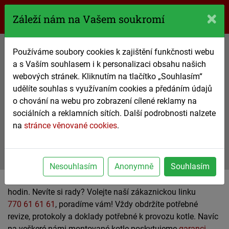
770 61 61 61
Záleží nám na Vašem soukromí
Používáme soubory cookies k zajištění funkčnosti webu
Plynové kotle
a s Vaším souhlasem i k personalizaci obsahu našich
webových stránek. Kliknutím na tlačítko „Souhlasím“
výměna, oprava, servis a montáž
udělíte souhlas s využívaním cookies a předáním údajů
s garancí servisní jistoty
o chování na webu pro zobrazení cílené reklamy na
sociálních a reklamních sítích. Další podrobnosti nalzete
770 61 61 61
na
stránce věnované cookies
.
nezávazná poptávka
Nesouhlasím
Anonymně
Souhlasím
Rychlá a nekomplikovaná výměna plynového kotle za pár
hodin. Nevíte si rady? Volejte naší zákaznickou linku
770 61 61 61
, poradíme vám! Vždy obdržíte potřebné
revize, protokoly a doklady potřebné k provozu kotle. Navíc
na veškeré námi montované kotle poskytujeme
garanci