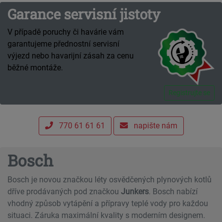
Garance servisní jistoty
V případě poruchy či havárie vám
garantujeme přednostní servisní
výjezd nebo havarijní zásah za cenu
běžné montáže.
Registrujte se
770 61 61 61
napište nám
Bosch
Bosch je novou značkou léty osvědčených plynových kotlů
dříve prodávaných pod značkou
Junkers
. Bosch nabízí
vhodný způsob vytápění a přípravy teplé vody pro každou
situaci. Záruka maximální kvality s moderním designem.